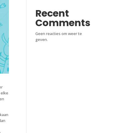
Recent
Comments
Geen reacties om weer te
geven.
er
 elke
ren
lkaan
 dan
n