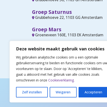
Groep Saturnus
Grubbehoeve 22, 1103 GG Amsterdam
Groep Mars
Groeneveen 160E, 1103 EK Amsterdam
Hoofdkantoor Stichting Nov
Deze website maakt gebruik van cookies
Kind-Jeugdcentrum
Wij gebruiken analytische cookies om u een optimale
Groeneveen 6, 1103 EA Amsterdam
gebruikerservaring te bieden en functionele cookies om u
voorkeuren op te slaan. Door op 'Accepteren' te klikken,
gaat u akkoord met het gebruik van alle cookies zoals
omschreven in onze
Cookieverklaring.
Zelf instellen
Weigeren
Accepteren
© Nova Kind-Jeugdcentrum 2026
| alle rechten voorbehouden