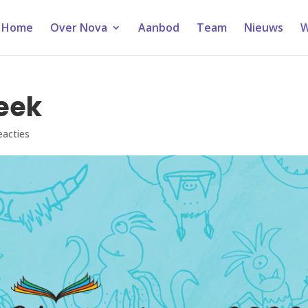
Home
Over Nova
Aanbod
Team
Nieuws
W
eek
eacties