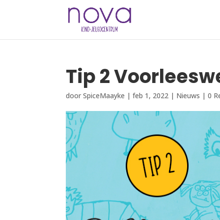
Tip 2 Voorleesw
door
SpiceMaayke
|
feb 1, 2022
|
Nieuws
|
0 R