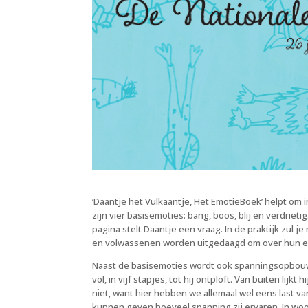
‘Daantje het Vulkaantje, Het EmotieBoek’ helpt om
zijn vier basisemoties: bang, boos, blij en verdrieti
pagina stelt Daantje een vraag. In de praktijk zul j
en volwassenen worden uitgedaagd om over hun em
Naast de basisemoties wordt ook spanningsopbouw 
vol, in vijf stapjes, tot hij ontploft. Van buiten lijk
niet, want hier hebben we allemaal wel eens last v
kunnen geven hoeveel spanning zij ervaren. In woor