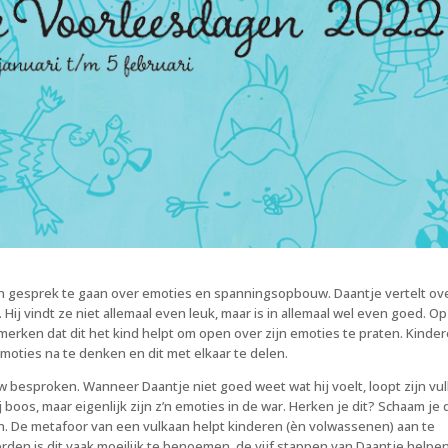
 in gesprek te gaan over emoties en spanningsopbouw. Daantje vertelt ov
g. Hij vindt ze niet allemaal even leuk, maar is in allemaal wel even goed. Op
e merken dat dit het kind helpt om open over zijn emoties te praten. Kinde
oties na te denken en dit met elkaar te delen.
besproken. Wanneer Daantje niet goed weet wat hij voelt, loopt zijn vu
t hij boos, maar eigenlijk zijn z’n emoties in de war. Herken je dit? Schaam je
an. De metafoor van een vulkaan helpt kinderen (èn volwassenen) aan te
den is dit vaak moeilijk te benoemen, de vijf stappen van Daantje helpe